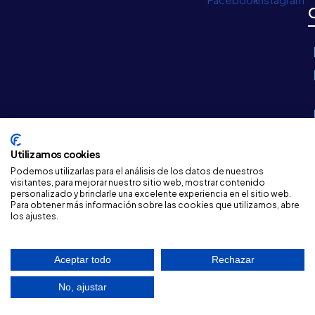
Utilizamos cookies
Podemos utilizarlas para el análisis de los datos de nuestros
visitantes, para mejorar nuestro sitio web, mostrar contenido
personalizado y brindarle una excelente experiencia en el sitio web.
©
2026 Ayuntamiento de La Carolina
Para obtener más información sobre las cookies que utilizamos, abre
los ajustes.
Desarrollo Web
InnovaSur
Aceptar todo
Rechazar
No, ajustar