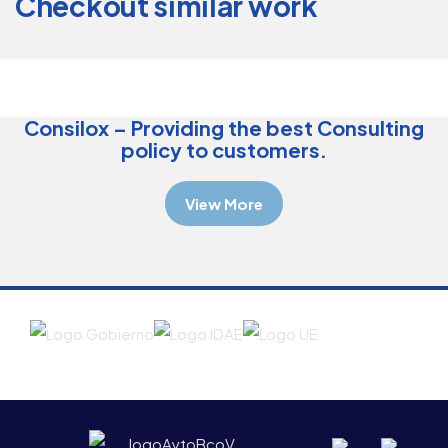
Checkout similar work
Consulting
Strategy
Top
Consultation
Consilox – Providing the best Consulting
policy to customers.
View More